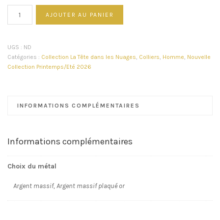
quantité
AJOUTER AU PANIER
de
Collier
-
UGS :
ND
Nuage
Catégories :
Collection La Tête dans les Nuages
,
Colliers
,
Homme
,
Nouvelle
Malachite
Collection Printemps/Eté 2026
INFORMATIONS COMPLÉMENTAIRES
Informations complémentaires
Choix du métal
Argent massif, Argent massif plaqué or