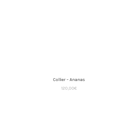
Collier – Ananas
120,00
€