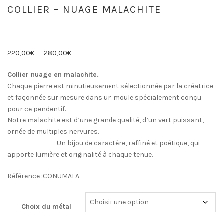
COLLIER – NUAGE MALACHITE
Plage
220,00
€
–
280,00
€
de
Collier nuage en malachite.
prix :
Chaque pierre est minutieusement sélectionnée par la créatrice
220,00€
et façonnée sur mesure dans un moule spécialement conçu
à
pour ce pendentif.
280,00€
Notre malachite est d’une grande qualité, d’un vert puissant,
ornée de multiples nervures.
Un bijou de caractère, raffiné et poétique, qui
apporte lumière et originalité à chaque tenue.
Référence :CONUMALA
Choix du métal