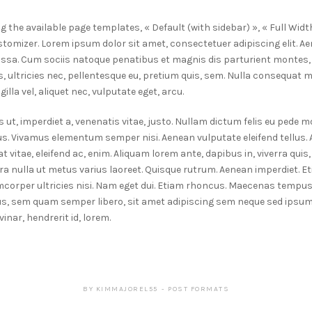
the available page templates, « Default (with sidebar) », « Full Widt
tomizer. Lorem ipsum dolor sit amet, consectetuer adipiscing elit. 
ssa. Cum sociis natoque penatibus et magnis dis parturient montes, 
, ultricies nec, pellentesque eu, pretium quis, sem. Nulla consequat 
illa vel, aliquet nec, vulputate eget, arcu.
 ut, imperdiet a, venenatis vitae, justo. Nullam dictum felis eu pede mo
us. Vivamus elementum semper nisi. Aenean vulputate eleifend tellus. A
 vitae, eleifend ac, enim. Aliquam lorem ante, dapibus in, viverra quis, 
rra nulla ut metus varius laoreet. Quisque rutrum. Aenean imperdiet. Eti
mcorper ultricies nisi. Nam eget dui. Etiam rhoncus. Maecenas tempus,
, sem quam semper libero, sit amet adipiscing sem neque sed ipsu
vinar, hendrerit id, lorem.
BY
KIMMAJOREL55
POST FORMATS