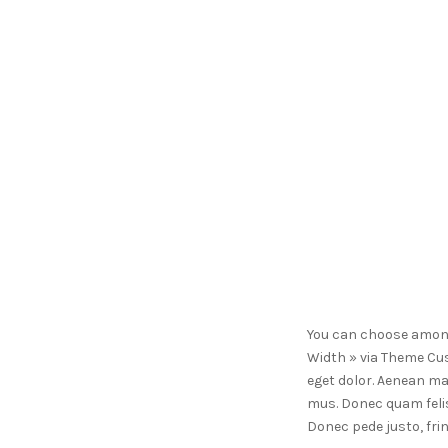
You can choose among 
Width » via Theme Cus
eget dolor. Aenean ma
mus. Donec quam felis
Donec pede justo, fring