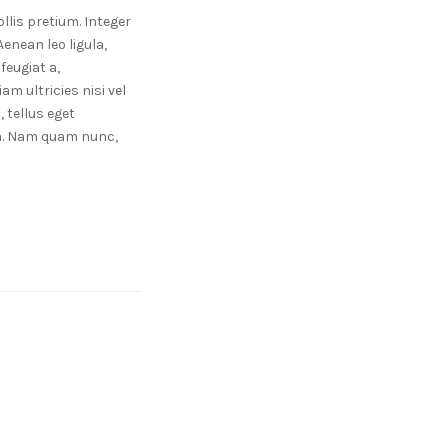
llis pretium. Integer
enean leo ligula,
feugiat a,
am ultricies nisi vel
 tellus eget
m. Nam quam nunc,