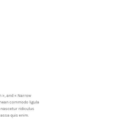
h », and « Narrow
Aenean commodo ligula
nascetur ridiculus
massa quis enim.