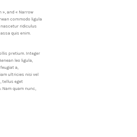
h », and « Narrow
Aenean commodo ligula
nascetur ridiculus
massa quis enim.
llis pretium. Integer
enean leo ligula,
feugiat a,
am ultricies nisi vel
 tellus eget
m. Nam quam nunc,