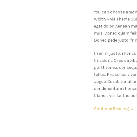
You can choose among 
Width » via Theme Cus
eget dolor. Aenean ma
mus. Donec quam felis
Donec pede justo, fring
In enim justo, rhoncus
tincidunt. Cras dapib
porttitor eu, consequat
tellus. Phasellus vive
augue. Curabitur ulla
condimentum rhoncus
blandit vel, luctus pul
Continue Reading →