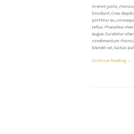
In enim justo, rhoncus
tincidunt. Cras dapib
porttitor eu, consequat
tellus. Phasellus vive
augue. Curabitur ulla
condimentum rhoncus
blandit vel, luctus pul
Continue Reading →