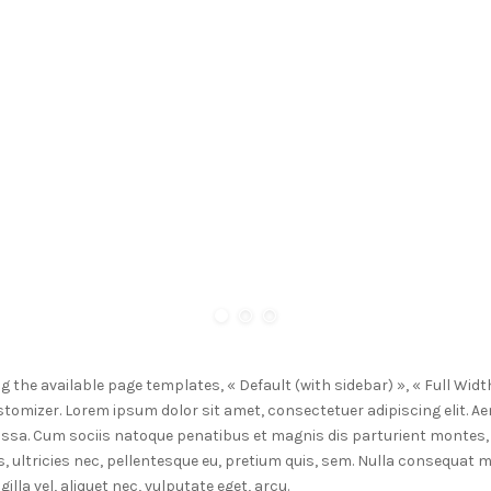
the available page templates, « Default (with sidebar) », « Full Widt
tomizer. Lorem ipsum dolor sit amet, consectetuer adipiscing elit. 
ssa. Cum sociis natoque penatibus et magnis dis parturient montes, 
, ultricies nec, pellentesque eu, pretium quis, sem. Nulla consequat 
illa vel, aliquet nec, vulputate eget, arcu.