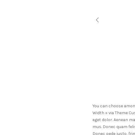
PREVIOUS
You can choose among 
Width » via Theme Cus
eget dolor. Aenean ma
mus. Donec quam felis
Donec pede justo, fring