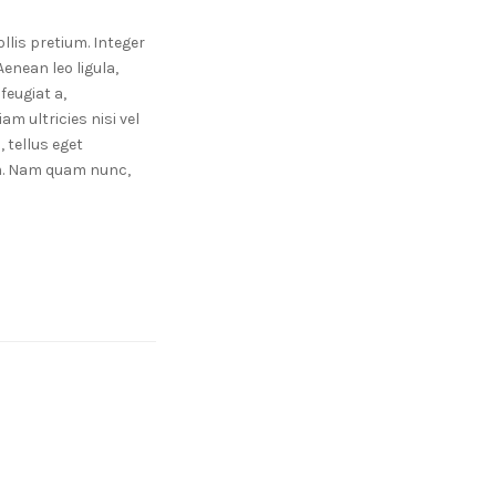
llis pretium. Integer
enean leo ligula,
feugiat a,
am ultricies nisi vel
 tellus eget
m. Nam quam nunc,