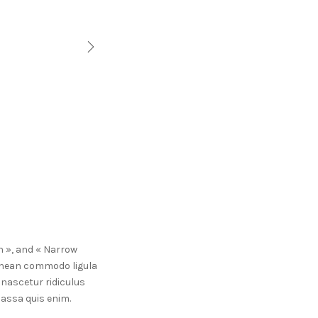
NEXT
h », and « Narrow
Aenean commodo ligula
nascetur ridiculus
massa quis enim.