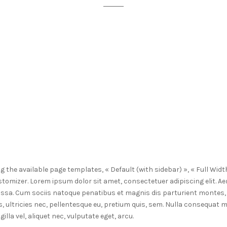
the available page templates, « Default (with sidebar) », « Full Widt
tomizer. Lorem ipsum dolor sit amet, consectetuer adipiscing elit. 
ssa. Cum sociis natoque penatibus et magnis dis parturient montes, 
, ultricies nec, pellentesque eu, pretium quis, sem. Nulla consequat 
illa vel, aliquet nec, vulputate eget, arcu.