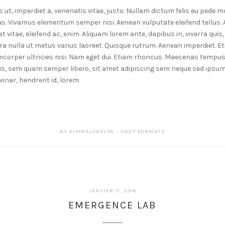
 ut, imperdiet a, venenatis vitae, justo. Nullam dictum felis eu pede mo
us. Vivamus elementum semper nisi. Aenean vulputate eleifend tellus. A
 vitae, eleifend ac, enim. Aliquam lorem ante, dapibus in, viverra quis, 
rra nulla ut metus varius laoreet. Quisque rutrum. Aenean imperdiet. Eti
mcorper ultricies nisi. Nam eget dui. Etiam rhoncus. Maecenas tempus,
, sem quam semper libero, sit amet adipiscing sem neque sed ipsu
vinar, hendrerit id, lorem.
BY
KIMMAJOREL55
POST FORMATS
JANVIER 11, 2016
EMERGENCE LAB