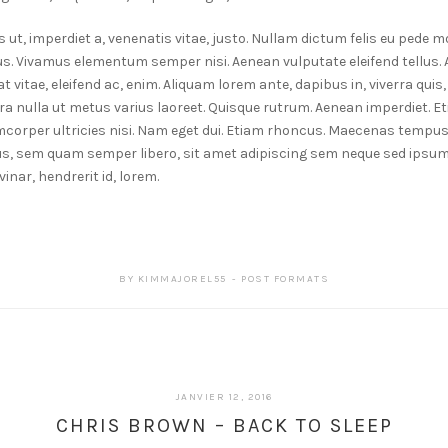
 ut, imperdiet a, venenatis vitae, justo. Nullam dictum felis eu pede mo
us. Vivamus elementum semper nisi. Aenean vulputate eleifend tellus. A
 vitae, eleifend ac, enim. Aliquam lorem ante, dapibus in, viverra quis, 
rra nulla ut metus varius laoreet. Quisque rutrum. Aenean imperdiet. Eti
mcorper ultricies nisi. Nam eget dui. Etiam rhoncus. Maecenas tempus,
, sem quam semper libero, sit amet adipiscing sem neque sed ipsu
vinar, hendrerit id, lorem.
BY
KIMMAJOREL55
POST FORMATS
JANVIER 12, 2016
CHRIS BROWN – BACK TO SLEEP