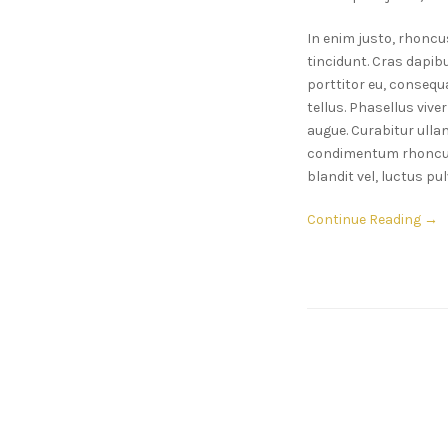
In enim justo, rhoncus
tincidunt. Cras dapib
porttitor eu, consequat
tellus. Phasellus vive
augue. Curabitur ulla
condimentum rhoncus
blandit vel, luctus pul
Continue Reading →